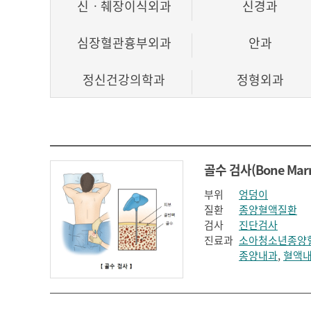
신ㆍ췌장이식외과
신경과
심장혈관흉부외과
안과
정신건강의학과
정형외과
호흡기내과
부위
엉덩이
질환
종양혈액질환
검사
진단검사
진료과
소아청소년종양
종양내과
,
혈액