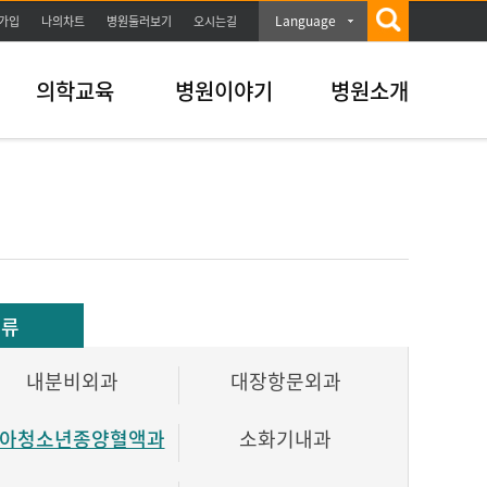
Language
가입
나의차트
병원둘러보기
오시는길
의학교육
병원이야기
병원소개
분류
내분비외과
대장항문외과
아청소년종양혈액과
소화기내과