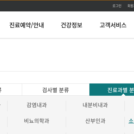
본문바로가기
로그인
회원
진료예약/안내
건강정보
고객서비스
류
검사별 분류
진료과별 
과
감염내과
내분비내과
비뇨의학과
산부인과
소