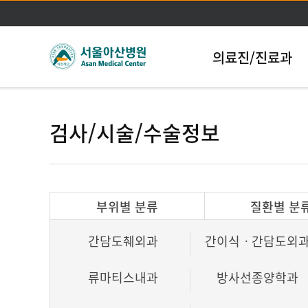
의료진/진료과
검사/시술/수술정보
부위별 분류
질환별 분
간담도췌외과
간이식ㆍ간담도외
류마티스내과
방사선종양학과