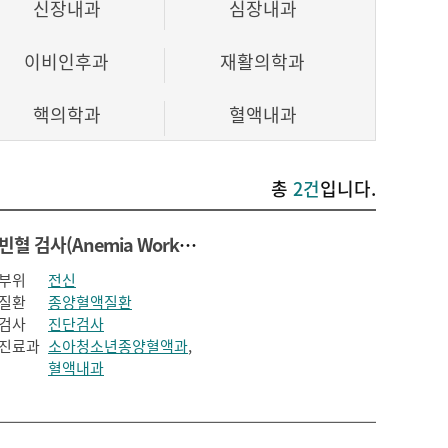
신장내과
심장내과
이비인후과
재활의학과
핵의학과
혈액내과
총
2건
입니다.
빈혈 검사(Anemia Work-up)
부위
전신
질환
종양혈액질환
검사
진단검사
진료과
소아청소년종양혈액과
,
혈액내과