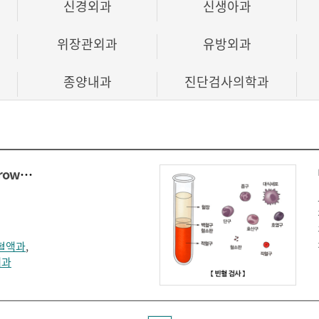
신경외과
신생아과
위장관외과
유방외과
종양내과
진단검사의학과
골수 검사(Bone Marrow Examination)
혈액과
,
내과