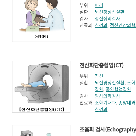
부위
머리
질환
뇌신경정신질환
검사
정신심리검사
진료과
신경과
,
정신건강의학
전산화단층촬영(CT)
부위
전신
질환
뇌신경정신질환
,
소화
질환
,
종양혈액질환
검사
영상의학검사
진료과
소화기내과
,
종양내과
신경과
초음파 검사(Echography