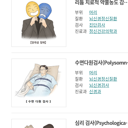
리튬 치료적 약물농도 감시(Lithium therapeutic drug
부위
머리
질환
뇌신경정신질환
검사
진단검사
진료과
정신건강의학과
수면다원검
부위
머리
질환
뇌신경정신질환
검사
뇌신경검사
진료과
신경과
심리 검사(Psycho