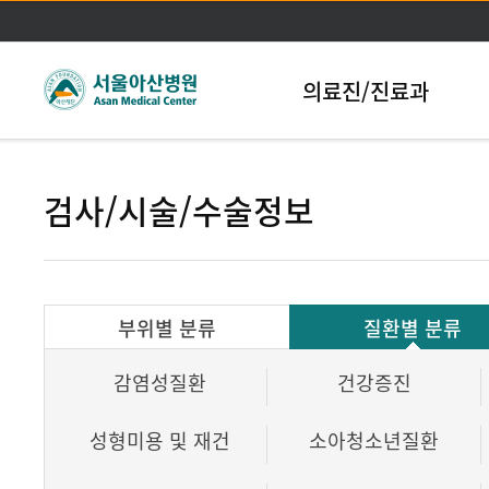
본문바로가기
의료진/진료과
검사/시술/수술정보
부위별 분류
질환별 분류
감염성질환
건강증진
성형미용 및 재건
소아청소년질환