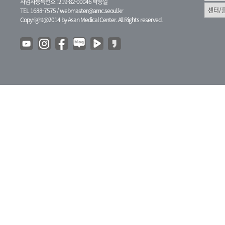
사업자등록번호 : 219-82-00046 박승일
TEL 1688-7575 /
webmaster@amc.seoul.kr
Copyright@2014 by Asan Medical Center. All Rights reserved.