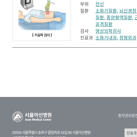
부위
전신
질환
소화기질환
,
뇌신경정
질환
,
종양혈액질환
,
골격질환
검사
영상의학검사
진료과
소화기내과
,
정형외과
환자권리장
05505 서울특별시 송파구 올림픽로 43길 88 서울아산병원