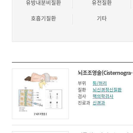
유방내분비질환
유전질환
호흡기질환
기타
뇌조조영술(Ci
부위
등/허리
질환
뇌신경정신질환
검사
핵의학검사
진료과
신경과