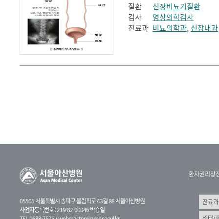
질환
신장비뇨기질환
검사
영상의학검사
진료과
비뇨의학과
,
신장내과
환자권리장
05505 서울특별시 송파구 올림픽로 43길 88 서울아산병원
사업자등록번호 : 219-82-00046 박승일
TEL 1688-7575 /
webmaster@amc.seoul.kr