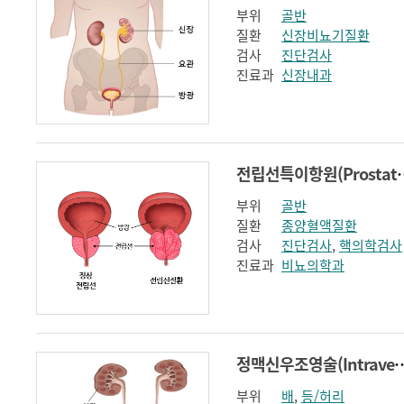
부위
골반
질환
신장비뇨기질환
검사
진단검사
진료과
신장내과
전립선특이항원(Prostat
부위
골반
질환
종양혈액질환
검사
진단검사
,
핵의학검사
진료과
비뇨의학과
정맥신우조영술(Intravenous
부위
배
,
등/허리