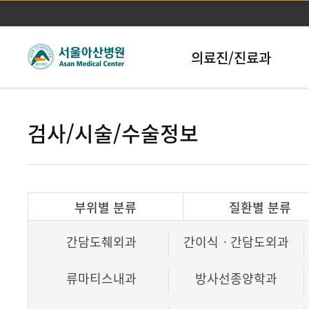
본문바로가기
의료진/진료과
검사/시술/수술정보
부위별 분류
질환별 분류
간담도췌외과
간이식ㆍ간담도외과
류마티스내과
방사선종양학과