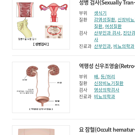
성병 검사(Sexual
부위
생식기
질환
감염성질환
,
신장비뇨
질환
,
여성질환
검사
산부인과 검사
,
진단
사
진료과
산부인과
,
비뇨의학과
역행성 신우조
부위
배
,
등/허리
질환
신장비뇨기질환
검사
영상의학검사
진료과
비뇨의학과
요 잠혈