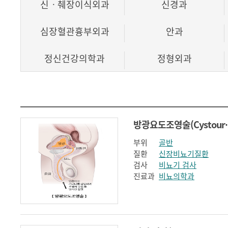
신ㆍ췌장이식외과
신경과
심장혈관흉부외과
안과
정신건강의학과
정형외과
호흡기내과
방광요도조영술(C
부위
골반
질환
신장비뇨기질환
검사
비뇨기 검사
진료과
비뇨의학과