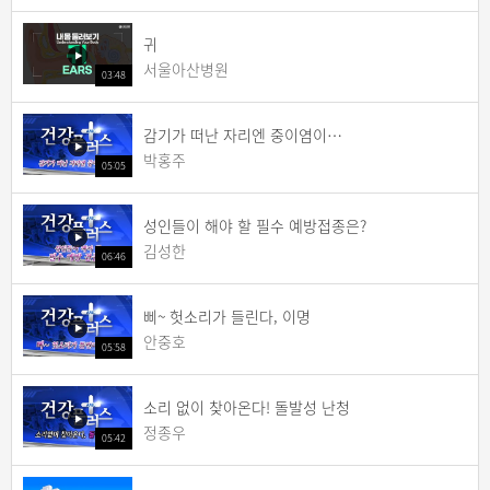
귀
서울아산병원
03:48
감기가 떠난 자리엔 중이염이…
박홍주
05:05
성인들이 해야 할 필수 예방접종은?
김성한
06:46
삐~ 헛소리가 들린다, 이명
안중호
05:58
소리 없이 찾아온다! 돌발성 난청
정종우
05:42