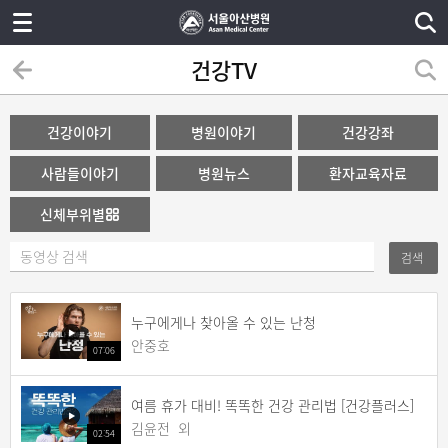
건강TV
건강이야기
병원이야기
건강강좌
사람들이야기
병원뉴스
환자교육자료
신체부위별
검색
누구에게나 찾아올 수 있는 난청
안중호
07:06
여름 휴가 대비! 똑똑한 건강 관리법 [건강플러스]
김윤전 외
02:54