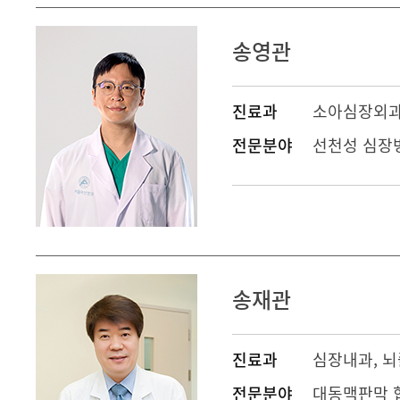
송영관
진료과
소아심장외
전문분야
선천성 심장병
송재관
진료과
심장내과
,
뇌
전문분야
대동맥판막 