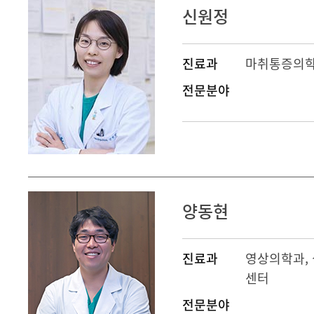
신원정
진료과
마취통증의
전문분야
양동현
진료과
영상의학과
센터
전문분야