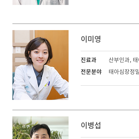
이미영
진료과
산부인과
,
태
전문분야
태아심장정밀
이병섭