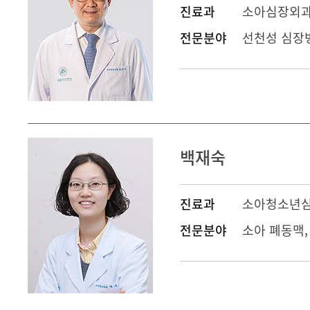
진료과
소아심장외
전문분야
선천성 심장병
백재숙
진료과
소아청소년
전문분야
소아 폐동맥,