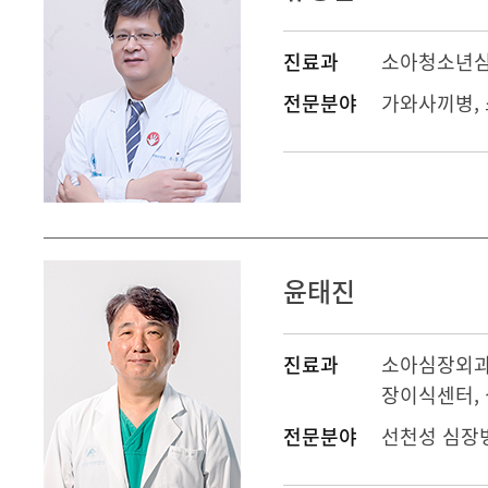
진료과
소아청소년
전문분야
가와사끼병, 
윤태진
진료과
소아심장외
장이식센터
,
전문분야
선천성 심장병