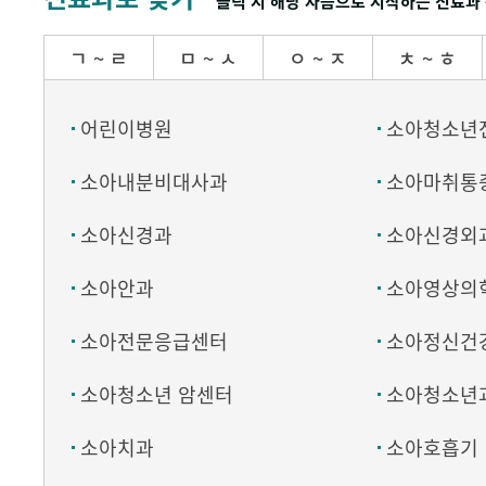
클릭 시 해당 자음으로 시작하는 진료과 
ㄱ ~ ㄹ
ㅁ ~ ㅅ
ㅇ ~ ㅈ
ㅊ ~ ㅎ
어린이병원
소아청소년
소아내분비대사과
소아마취통
소아신경과
소아신경외
소아안과
소아영상의
소아전문응급센터
소아정신건
소아청소년 암센터
소아청소년
소아치과
소아호흡기