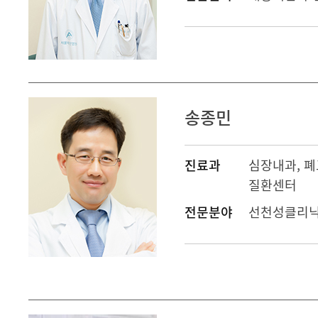
송종민
진료과
심장내과
,
폐
질환센터
전문분야
선천성클리닉