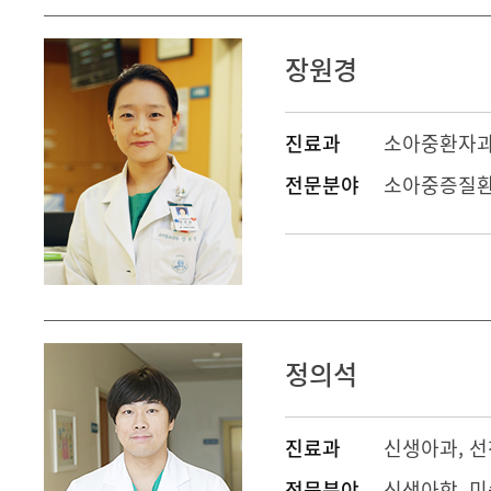
장원경
진료과
소아중환자
전문분야
소아중증질
정의석
진료과
신생아과
,
선
전문분야
신생아학, 