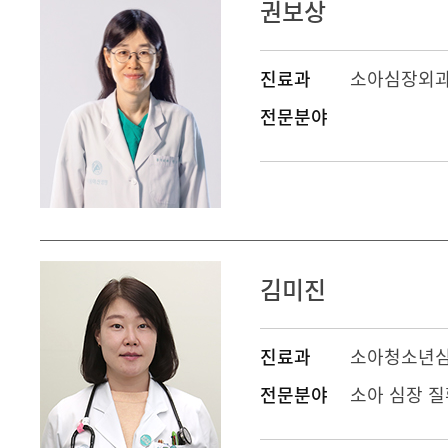
권보상
진료과
소아심장외
전문분야
김미진
진료과
소아청소년
전문분야
소아 심장 질