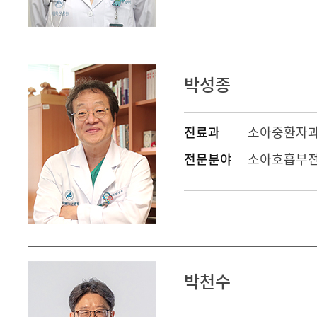
박성종
진료과
소아중환자
전문분야
소아호흡부전
박천수