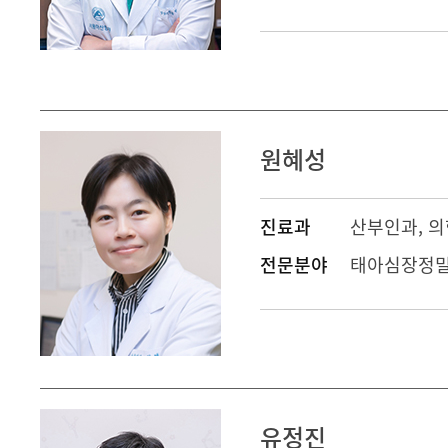
원혜성
진료과
산부인과
,
의
전문분야
태아심장정밀
유정진