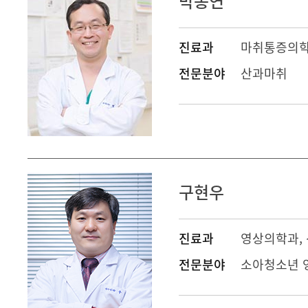
박종연
진료과
마취통증의
전문분야
산과마취
구현우
진료과
영상의학과
전문분야
소아청소년 영