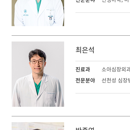
최은석
진료과
소아심장외
전문분야
선천성 심장병