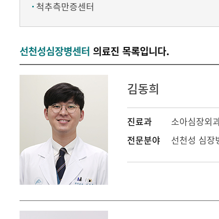
척추측만증센터
선천성심장병센터
의료진 목록입니다.
김동희
진료과
소아심장외
전문분야
선천성 심장병