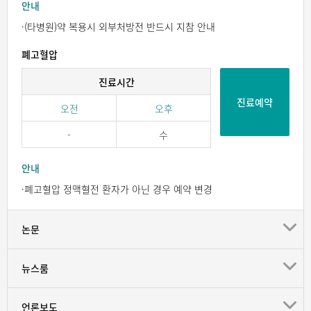
안내
·(타병원)약 복용시 외부처방전 반드시 지참 안내
폐고혈압
진료시간
진료예약
오전
오후
-
수
안내
·폐고혈압 정맥혈전 환자가 아닌 경우 예약 변경
논문
뉴스룸
언론보도