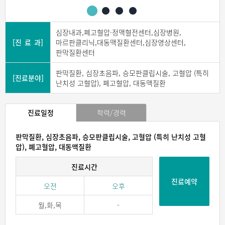
심장내과,폐고혈압·정맥혈전센터,심장병원,
[진 료 과]
마르판클리닉,대동맥질환센터,심장영상센터,
판막질환센터
판막질환, 심장초음파, 승모판클립시술, 고혈압 (특히
[진료분야]
난치성 고혈압), 폐고혈압, 대동맥질환
진료일정
학력/경력
판막질환, 심장초음파, 승모판클립시술, 고혈압 (특히 난치성 고혈
압), 폐고혈압, 대동맥질환
진료시간
진료예약
오전
오후
월,화,목
-