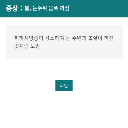
증상 :
볼, 눈주위 움푹 꺼짐
피하지방층이 감소하여 눈 주변과 볼살이 꺼진
것처럼 보임
확인